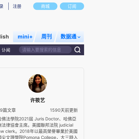
录
注册
商城
订阅
lish
mini+
周刊
数据通
讣闻
许筱艺
99篇文章
1590天前更新
哈佛法學院2021屆 Juris Doctor、哈佛亞
洲法律協會主席。美國聯邦法院 judicial
law clerk。2018年以最高榮譽畢業於美國
頂尖文理學院Pomona College，大三時入