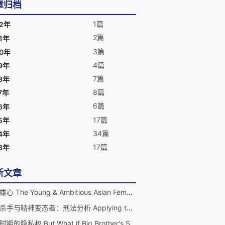
章归档
1篇
22年
2篇
1年
3篇
20年
4篇
9年
7篇
8年
8篇
7年
6篇
6年
17篇
5年
34篇
4年
17篇
3年
新文章
律政雄心 The Young & Ambitious Asian Female Lawyer in "Supreme Ambitions" and "The Partner Track"
梦游杀手与精神变态者：刑法分析 Applying the Model Penal Code Insanity Defense to Sleepwalking Killers and Psychopaths: Interfacing Neuroscience and Criminal Law
新冠时期的隐私权 But What if Big Brother's Surveillance Saves Lives—Comparative Digital Privacy in the Time of Coronavirus