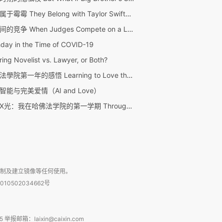
版权属于霉霉 They Belong with Taylor Swift™: Applying Trademark Law and Textual Analysis to the Branding of Love Song Lyrics
法官间的竞争 When Judges Compete on a Lawless Terrain: Possible Futures for Clerkship Hiring
hday in the Time of COVID-19
ring Novelist vs. Lawyer, or Both?
哈佛法學院第一年的感悟 Learning to Love the Law
智能与完美爱情（AI and Love）
穿越X光：我在哈佛法学院的第一学期 Through the X-Ray—Deconstructing My First Semester at Harvard Law School (HLS)
复制及建立镜像等任何使用。
010502034662号
箱：laixin@caixin.com