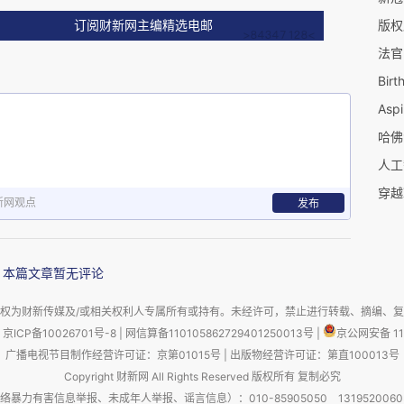
订阅财新网主编精选电邮
Birt
Aspi
人工
新网观点
发布
本篇文章暂无评论
权为财新传媒及/或相关权利人专属所有或持有。未经许可，禁止进行转载、摘编、
京ICP备10026701号-8
|
网信算备110105862729401250013号
|
京公网安备 11
广播电视节目制作经营许可证：京第01015号
|
出版物经营许可证：第直100013号
Copyright 财新网 All Rights Reserved 版权所有 复制必究
害信息举报、未成年人举报、谣言信息）：010-85905050 13195200605 举报邮