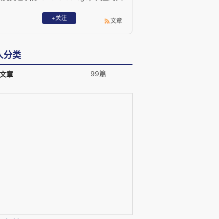
選美国大学优等生协会Phi Beta Kappa並
擔任西班牙語榮譽協會主席。多家國際刊
+关注
文章
物撰稿人及專欄記者、《克萊蒙特法律及
公共政策期刊》總編及《北美聯合法律期
刊》創始人。劍橋大學唐寧學者。羅德獎
人分类
學金最終候選人。
99篇
文章